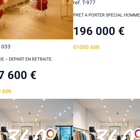
ref. T-977
PRET A PORTER SPECIAL HOMME
196 000 €
-1033
01000 AIN
IE – DEPART EN RETRAITE.
7 600 €
 AIN