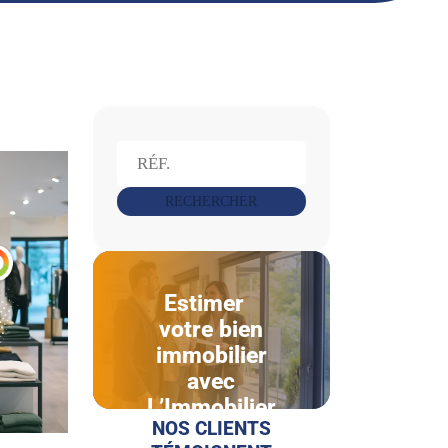
RECHERCHER
Estimer
votre bien
immobilier
avec
L’Immobilier
NOS CLIENTS
à 360°