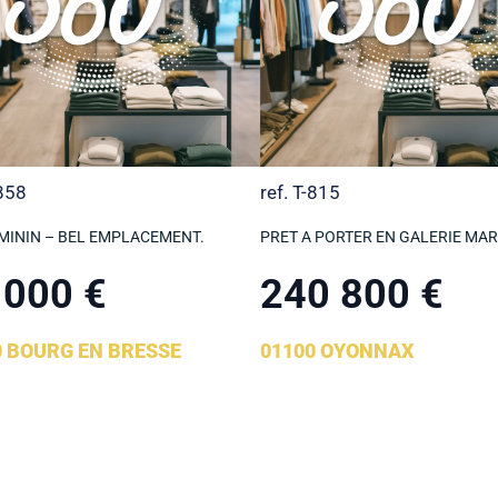
-858
ref. T-815
MININ – BEL EMPLACEMENT.
PRET A PORTER EN GALERIE MA
 000 €
240 800 €
0 BOURG EN BRESSE
01100 OYONNAX