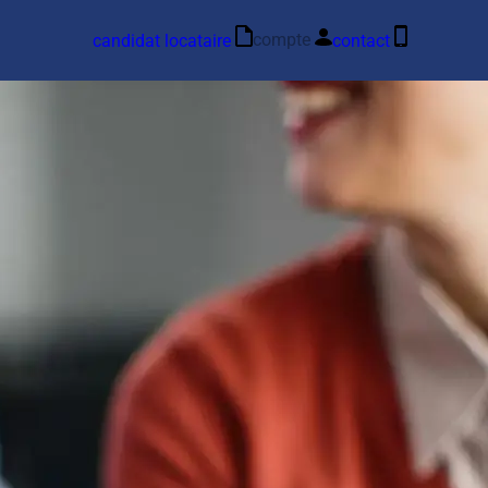
compte
candidat locataire
contact