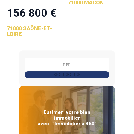
71000 MACON
156 800 €
71000 SAÔNE-ET-
LOIRE
RECHERCHER
Estimer votre bien
immobilier
avec L’Immobilier à 360°