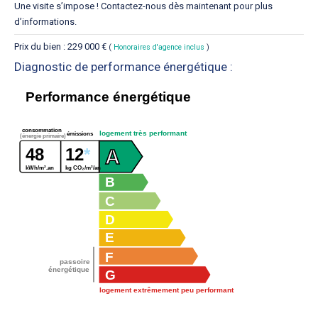
Une visite s’impose ! Contactez-nous dès maintenant pour plus
d’informations.
Prix du bien : 229 000 €
(
Honoraires d'agence inclus
)
Diagnostic de performance énergétique :
Performance énergétique
consommation
logement très performant
émissions
(énergie primaire)
48
12
*
A
kWh/m².an
kg CO₂/m²/an
B
C
D
E
F
passoire
énergétique
G
logement extrêmement peu performant